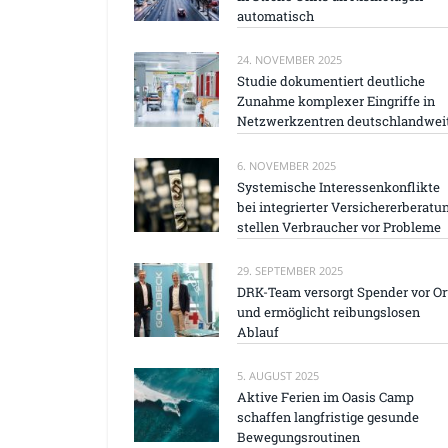
automatisch
24. NOVEMBER 2025
Studie dokumentiert deutliche
Zunahme komplexer Eingriffe in
Netzwerkzentren deutschlandwei
6. NOVEMBER 2025
Systemische Interessenkonflikte
bei integrierter Versichererberatu
stellen Verbraucher vor Probleme
29. SEPTEMBER 2025
DRK-Team versorgt Spender vor Or
und ermöglicht reibungslosen
Ablauf
5. AUGUST 2025
Aktive Ferien im Oasis Camp
schaffen langfristige gesunde
Bewegungsroutinen