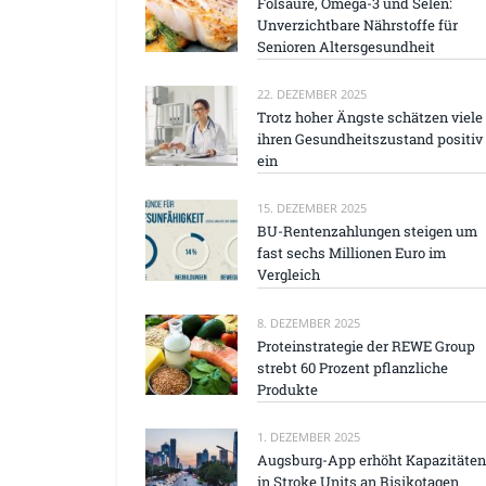
Folsäure, Omega-3 und Selen:
Unverzichtbare Nährstoffe für
Senioren Altersgesundheit
22. DEZEMBER 2025
Trotz hoher Ängste schätzen viele
ihren Gesundheitszustand positiv
ein
15. DEZEMBER 2025
BU-Rentenzahlungen steigen um
fast sechs Millionen Euro im
Vergleich
8. DEZEMBER 2025
Proteinstrategie der REWE Group
strebt 60 Prozent pflanzliche
Produkte
1. DEZEMBER 2025
Augsburg-App erhöht Kapazitäten
in Stroke Units an Risikotagen