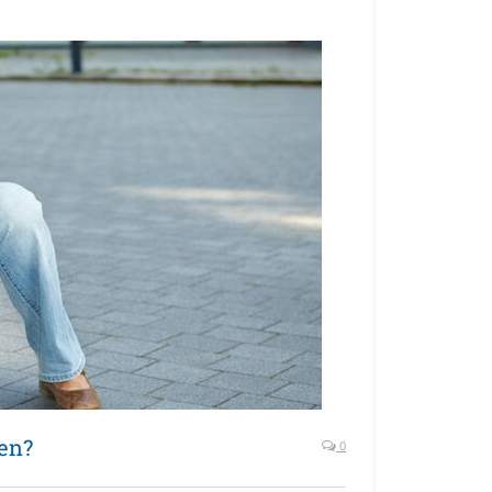
en?
0