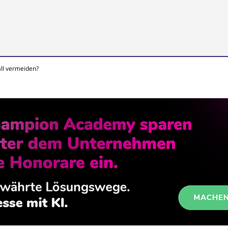
ll vermeiden?
all