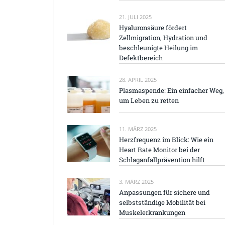
21. JULI 2025
Hyaluronsäure fördert
Zellmigration, Hydration und
beschleunigte Heilung im
Defektbereich
28. APRIL 2025
Plasmaspende: Ein einfacher Weg,
um Leben zu retten
11. MÄRZ 2025
Herzfrequenz im Blick: Wie ein
Heart Rate Monitor bei der
Schlaganfallprävention hilft
3. MÄRZ 2025
Anpassungen für sichere und
selbstständige Mobilität bei
Muskelerkrankungen