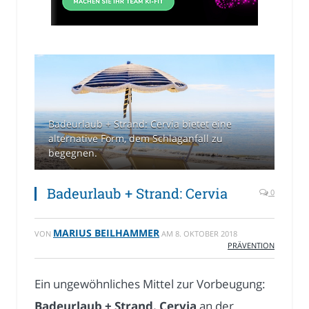
Badeurlaub + Strand: Cervia bietet eine
alternative Form, dem Schlaganfall zu
begegnen.
Badeurlaub + Strand: Cervia
0
MARIUS BEILHAMMER
VON
AM
8. OKTOBER 2018
PRÄVENTION
Ein ungewöhnliches Mittel zur Vorbeugung:
Badeurlaub + Strand. Cervia
an der