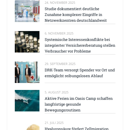
24. NOVEMBER 2025
Studie dokumentiert deutliche
Zunahme komplexer Eingriffe in
Netzwerkzentren deutschlandweit
6. NOVEMBER 2025
Systemische Interessenkonflikte bei
integrierter Versichererberatung stellen
Verbraucher vor Probleme
29. SEPTEMBER 2025
DRK-Team versorgt Spender vor Ort und
ermöglicht reibungslosen Ablauf
5. AUGUST 2025
Aktive Ferien im Oasis Camp schaffen
langfristige gesunde
Bewegungsroutinen
21. JULI 2025
Hyaluronsäure fördert Zellmigration,