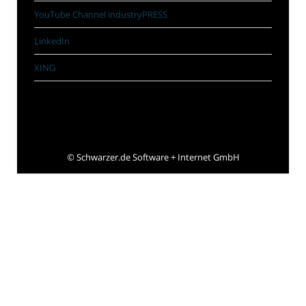
YouTube Channel industryPRESS
LinkedIn
XING
©
Schwarzer.de Software + Internet GmbH