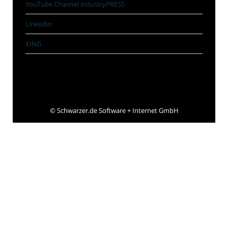
YouTube Channel industryPRESS
LinkedIn
XING
©
Schwarzer.de Software + Internet GmbH