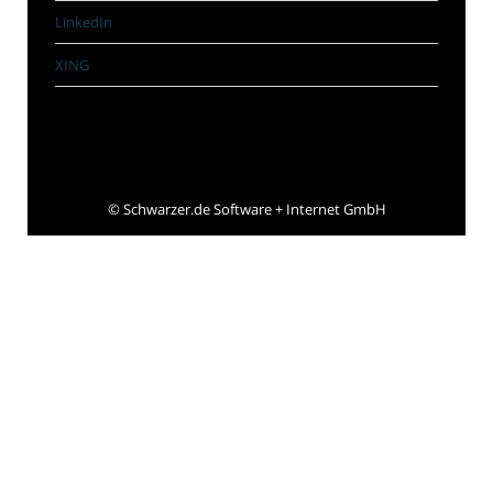
LinkedIn
XING
©
Schwarzer.de Software + Internet GmbH