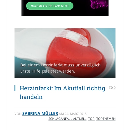
Bei einem Herzinfarkt muss unverzüglich
Erste HIlfe geleistet werden.
Herzinfarkt: Im Akutfall richtig
0
handeln
SABRINA MÜLLER
VON
AM
24. MÄRZ 2015
SCHLAGANFALL AKTUELL
,
TOP
,
TOPTHEMEN