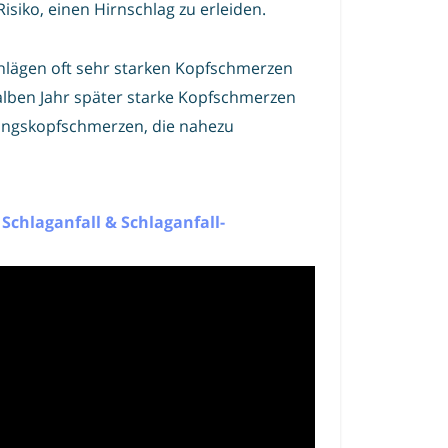
isiko, einen Hirnschlag zu erleiden.
hlägen oft sehr starken Kopfschmerzen
halben Jahr später starke Kopfschmerzen
nnungskopfschmerzen, die nahezu
 Schlaganfall & Schlaganfall-