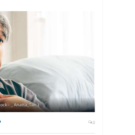
ock - _ Anatta_Tan )
?
0