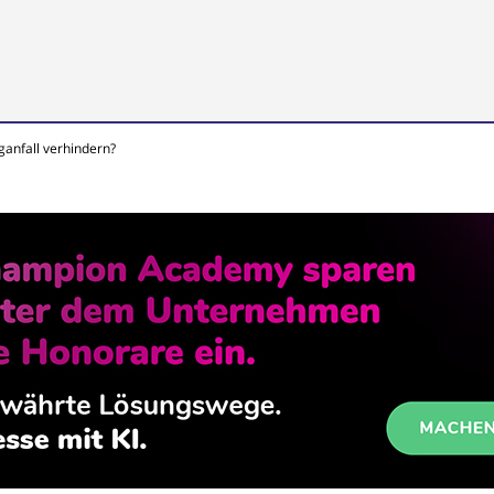
ganfall verhindern?
all