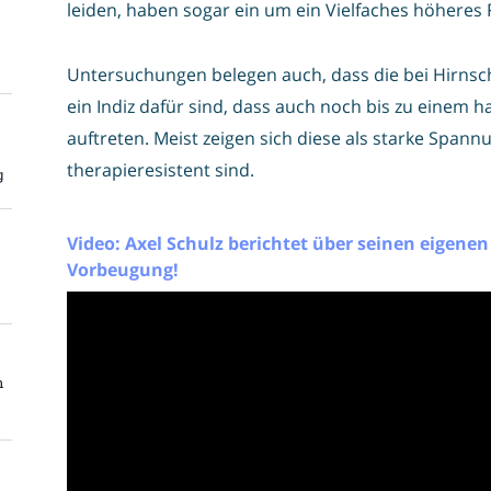
leiden, haben sogar ein um ein Vielfaches höheres R
Untersuchungen belegen auch, dass die bei Hirnsc
ein Indiz dafür sind, dass auch noch bis zu einem 
auftreten. Meist zeigen sich diese als starke Spa
therapieresistent sind.
g
Video: Axel Schulz berichtet über seinen eigenen
Vorbeugung!
n