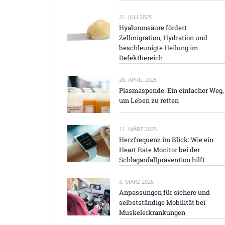
21. JULI 2025
Hyaluronsäure fördert
Zellmigration, Hydration und
beschleunigte Heilung im
Defektbereich
28. APRIL 2025
Plasmaspende: Ein einfacher Weg,
um Leben zu retten
11. MÄRZ 2025
Herzfrequenz im Blick: Wie ein
Heart Rate Monitor bei der
Schlaganfallprävention hilft
3. MÄRZ 2025
Anpassungen für sichere und
selbstständige Mobilität bei
Muskelerkrankungen