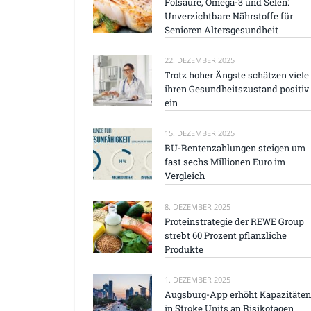
Folsäure, Omega-3 und Selen:
Unverzichtbare Nährstoffe für
Senioren Altersgesundheit
22. DEZEMBER 2025
Trotz hoher Ängste schätzen viele
ihren Gesundheitszustand positiv
ein
15. DEZEMBER 2025
BU-Rentenzahlungen steigen um
fast sechs Millionen Euro im
Vergleich
8. DEZEMBER 2025
Proteinstrategie der REWE Group
strebt 60 Prozent pflanzliche
Produkte
1. DEZEMBER 2025
Augsburg-App erhöht Kapazitäten
in Stroke Units an Risikotagen