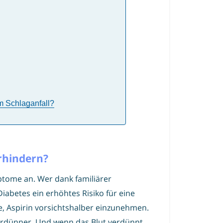
m Schlaganfall?
erhindern?
ptome an. Wer dank familiärer
abetes ein erhöhtes Risiko für eine
ee, Aspirin vorsichtshalber einzunehmen.
tverdünner. Und wenn das Blut verdünnt