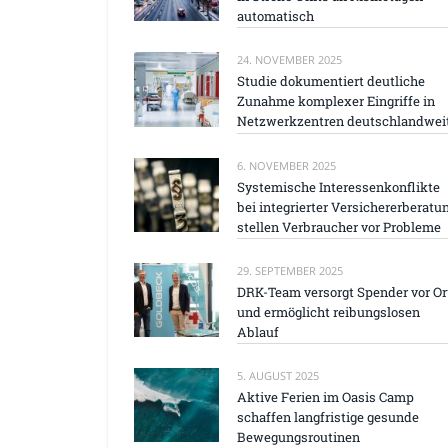
automatisch
24. NOVEMBER 2025
Studie dokumentiert deutliche
Zunahme komplexer Eingriffe in
Netzwerkzentren deutschlandwei
6. NOVEMBER 2025
Systemische Interessenkonflikte
bei integrierter Versichererberatu
stellen Verbraucher vor Probleme
29. SEPTEMBER 2025
DRK-Team versorgt Spender vor Or
und ermöglicht reibungslosen
Ablauf
5. AUGUST 2025
Aktive Ferien im Oasis Camp
schaffen langfristige gesunde
Bewegungsroutinen