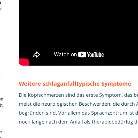
r
!
Weitere schlaganfalltypische Symptome
Die Kopfschmerzen sind das erste Symptom, das bei
en
meist die neurologischen Beschwerden, die durch 
it
begründen sind. Vor allem das Sprachzentrum ist da
noch lange nach dem Anfall als therapiebedürftig d
e
s