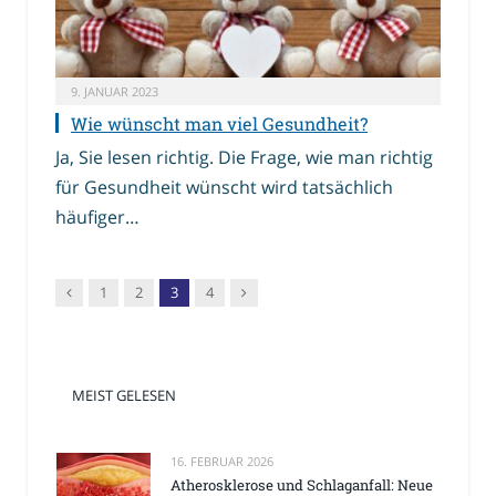
9. JANUAR 2023
Wie wünscht man viel Gesundheit?
Ja, Sie lesen richtig. Die Frage, wie man richtig
für Gesundheit wünscht wird tatsächlich
häufiger…
Vorgänger
Nachfolger
1
2
3
4
MEIST GELESEN
16. FEBRUAR 2026
Atherosklerose und Schlaganfall: Neue