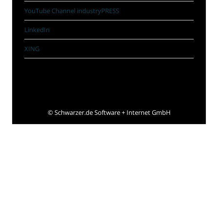
YouTube Channel industryPRESS
LinkedIn
XING
©
Schwarzer.de Software + Internet GmbH